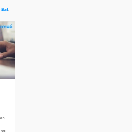
tikel
.
kan
kamu