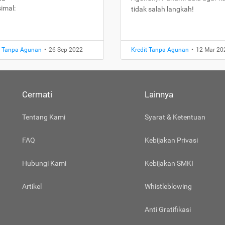
imal:
tidak salah langkah!
t Tanpa Agunan
•
26 Sep 2022
Kredit Tanpa Agunan
•
12 Mar 20
Cermati
Lainnya
Tentang Kami
Syarat & Ketentuan
FAQ
Kebijakan Privasi
Hubungi Kami
Kebijakan SMKI
Artikel
Whistleblowing
Anti Gratifikasi