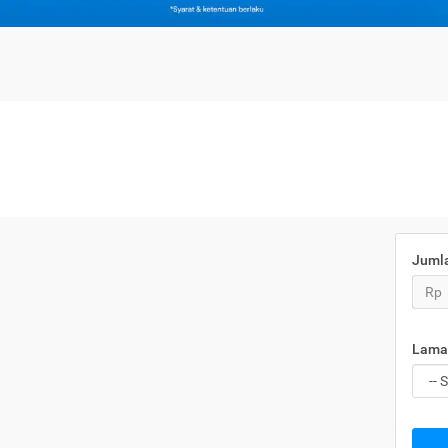
Juml
Rp
Lama