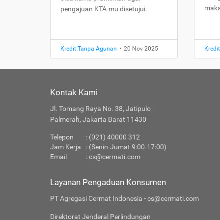
maks
pengajuan KTA-mu disetujui.
Kredit Tanpa Agunan
•
20 Nov 2025
Kredi
Kontak Kami
Jl. Tomang Raya No. 38, Jatipulo
Palmerah, Jakarta Barat 11430
Telepon
: (021) 40000 312
Jam Kerja
: (Senin-Jumat 9:00-17:00)
Email
:
cs@cermati.com
Layanan Pengaduan Konsumen
PT Agregasi Cermat Indonesia - cs@cermati.com
Direktorat Jenderal Perlindungan