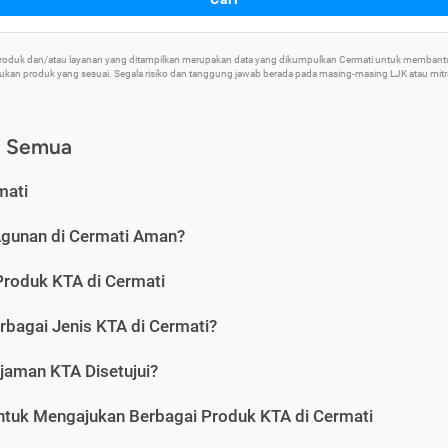
 Produk dan/atau layanan yang ditampilkan merupakan data yang dikumpulkan Cermati untuk memban
an produk yang sesuai. Segala risiko dan tanggung jawab berada pada masing-masing LJK atau mitra 
) Semua
mati
Agunan di Cermati Aman?
Produk KTA di Cermati
rbagai Jenis KTA di Cermati?
jaman KTA Disetujui?
ntuk Mengajukan Berbagai Produk KTA di Cermati