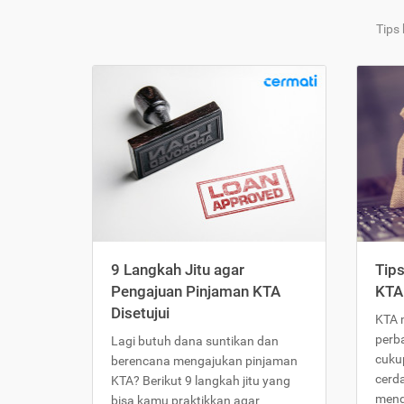
Tips
9 Langkah Jitu agar
Tip
Pengajuan Pinjaman KTA
KTA
Disetujui
KTA 
perb
Lagi butuh dana suntikan dan
cukup
berencana mengajukan pinjaman
cerd
KTA? Berikut 9 langkah jitu yang
meng
bisa kamu praktikkan agar