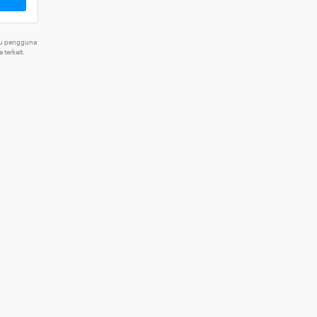
tu pengguna
terkait.