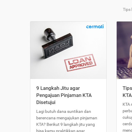
Tips
9 Langkah Jitu agar
Tip
Pengajuan Pinjaman KTA
KTA
Disetujui
KTA 
perb
Lagi butuh dana suntikan dan
cukup
berencana mengajukan pinjaman
cerd
KTA? Berikut 9 langkah jitu yang
meng
bisa kamu praktikkan agar