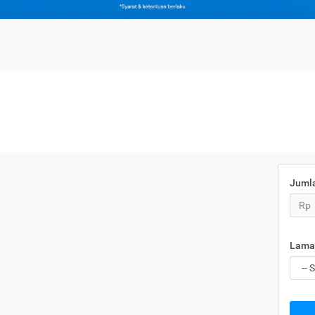
Juml
Rp
Lama