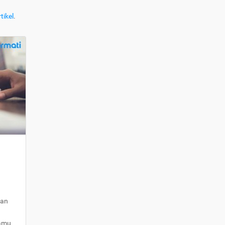
tikel
.
kan
kamu