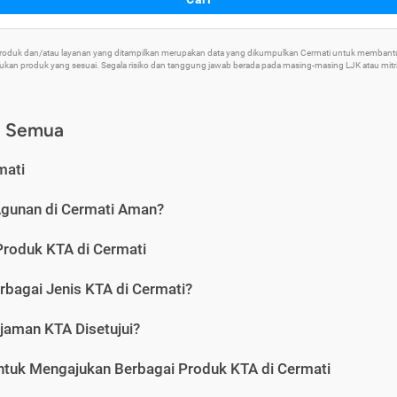
 Produk dan/atau layanan yang ditampilkan merupakan data yang dikumpulkan Cermati untuk memban
an produk yang sesuai. Segala risiko dan tanggung jawab berada pada masing-masing LJK atau mitra 
) Semua
mati
Agunan di Cermati Aman?
Produk KTA di Cermati
rbagai Jenis KTA di Cermati?
jaman KTA Disetujui?
ntuk Mengajukan Berbagai Produk KTA di Cermati