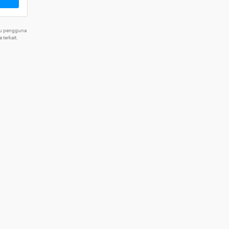
tu pengguna
terkait.