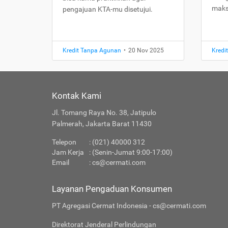
maks
pengajuan KTA-mu disetujui.
Kredit Tanpa Agunan
•
20 Nov 2025
Kredi
Kontak Kami
Jl. Tomang Raya No. 38, Jatipulo
Palmerah, Jakarta Barat 11430
Telepon
: (021) 40000 312
Jam Kerja
: (Senin-Jumat 9:00-17:00)
Email
:
cs@cermati.com
Layanan Pengaduan Konsumen
PT Agregasi Cermat Indonesia - cs@cermati.com
Direktorat Jenderal Perlindungan