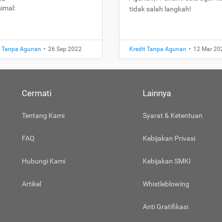
imal:
tidak salah langkah!
t Tanpa Agunan
•
26 Sep 2022
Kredit Tanpa Agunan
•
12 Mar 20
Cermati
Lainnya
Tentang Kami
Syarat & Ketentuan
FAQ
Kebijakan Privasi
Hubungi Kami
Kebijakan SMKI
Artikel
Whistleblowing
Anti Gratifikasi