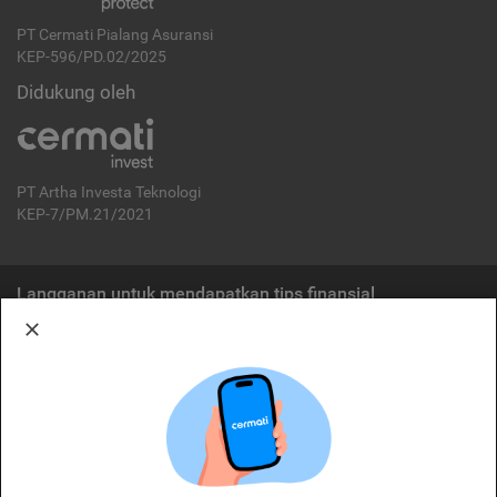
PT Cermati Pialang Asuransi
KEP-596/PD.02/2025
Didukung oleh
PT Artha Investa Teknologi
KEP-7/PM.21/2021
Langganan untuk mendapatkan tips finansial
Berlangganan
Disclaimer:
Cermati merupakan penyelenggara agregasi jasa keuangan yang terdaftar di
OJK. Oleh karena itu, produk dan/atau layanan jasa keuangan yang
ditawarkan bukan merupakan produk dan/atau layanan jasa keuangan yang
diterbitkan oleh Cermati dan Cermati tidak bertanggung jawab atas tuntutan