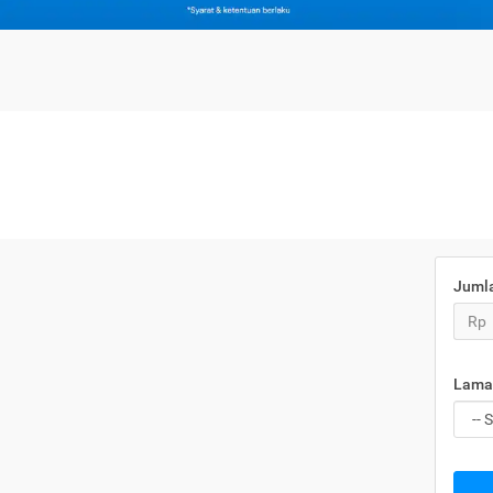
Juml
Rp
Lama