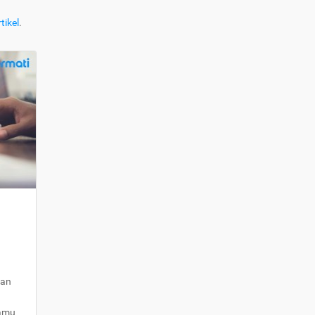
tikel
.
kan
kamu