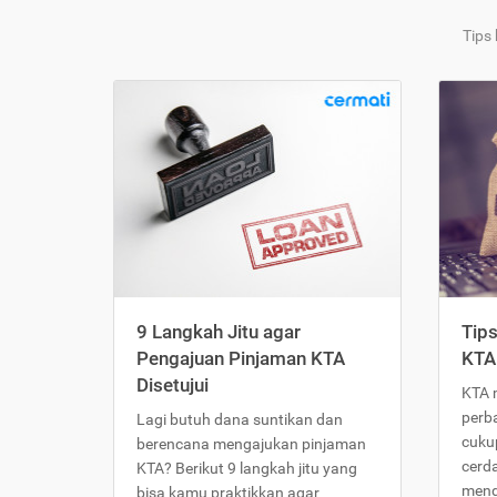
Tips
9 Langkah Jitu agar
Tip
Pengajuan Pinjaman KTA
KTA
Disetujui
KTA 
perb
Lagi butuh dana suntikan dan
cukup
berencana mengajukan pinjaman
cerd
KTA? Berikut 9 langkah jitu yang
meng
bisa kamu praktikkan agar