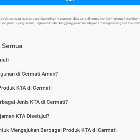
 Produk dan/atau layanan yang ditampilkan merupakan data yang dikumpulkan Cermati untuk memban
an produk yang sesuai. Segala risiko dan tanggung jawab berada pada masing-masing LJK atau mitra 
) Semua
mati
Agunan di Cermati Aman?
Produk KTA di Cermati
rbagai Jenis KTA di Cermati?
jaman KTA Disetujui?
ntuk Mengajukan Berbagai Produk KTA di Cermati