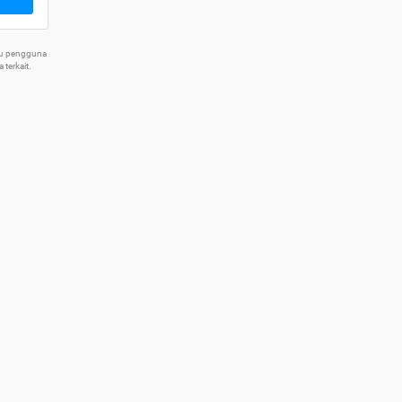
tu pengguna
terkait.