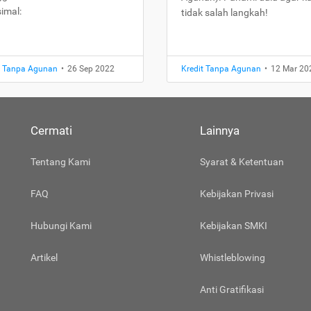
imal:
tidak salah langkah!
t Tanpa Agunan
•
26 Sep 2022
Kredit Tanpa Agunan
•
12 Mar 20
Cermati
Lainnya
Tentang Kami
Syarat & Ketentuan
FAQ
Kebijakan Privasi
Hubungi Kami
Kebijakan SMKI
Artikel
Whistleblowing
Anti Gratifikasi