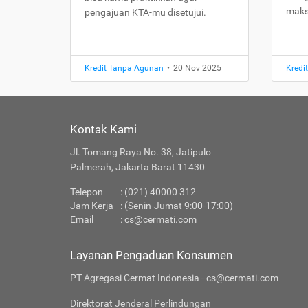
maks
pengajuan KTA-mu disetujui.
Kredit Tanpa Agunan
•
20 Nov 2025
Kredi
Kontak Kami
Jl. Tomang Raya No. 38, Jatipulo
Palmerah, Jakarta Barat 11430
Telepon
: (021) 40000 312
Jam Kerja
: (Senin-Jumat 9:00-17:00)
Email
:
cs@cermati.com
Layanan Pengaduan Konsumen
PT Agregasi Cermat Indonesia - cs@cermati.com
Direktorat Jenderal Perlindungan