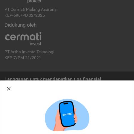
PT Cermati Pialang Asuransi
KEP-596/PD.02/2025
Didukung oleh
PT Artha Investa Teknologi
KEP-7/PM.21/2021
Langganan untuk mendapatkan tips finansial
Berlangganan
Disclaimer:
Cermati merupakan penyelenggara agregasi jasa keuangan yang terdaftar di
OJK. Oleh karena itu, produk dan/atau layanan jasa keuangan yang
ditawarkan bukan merupakan produk dan/atau layanan jasa keuangan yang
diterbitkan oleh Cermati dan Cermati tidak bertanggung jawab atas tuntutan