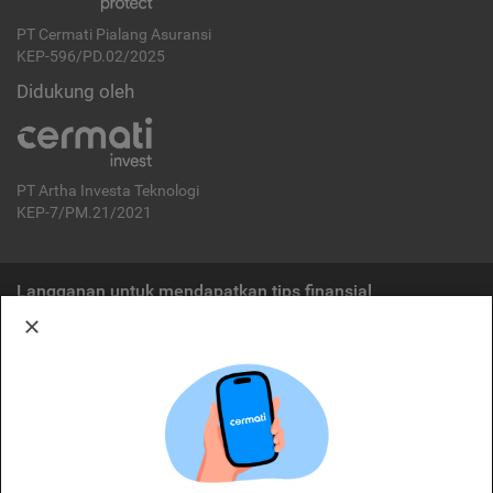
PT Cermati Pialang Asuransi
KEP-596/PD.02/2025
Didukung oleh
PT Artha Investa Teknologi
KEP-7/PM.21/2021
Langganan untuk mendapatkan tips finansial
Berlangganan
Disclaimer:
Cermati merupakan penyelenggara agregasi jasa keuangan yang terdaftar di
OJK. Oleh karena itu, produk dan/atau layanan jasa keuangan yang
ditawarkan bukan merupakan produk dan/atau layanan jasa keuangan yang
diterbitkan oleh Cermati dan Cermati tidak bertanggung jawab atas tuntutan