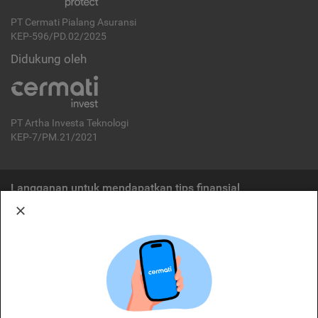
PT Cermati Pialang Asuransi
KEP-596/PD.02/2025
Didukung oleh
PT Artha Investa Teknologi
KEP-7/PM.21/2021
Langganan untuk mendapatkan tips finansial
Berlangganan
Disclaimer:
Cermati merupakan penyelenggara agregasi jasa keuangan yang terdaftar di
OJK. Oleh karena itu, produk dan/atau layanan jasa keuangan yang
ditawarkan bukan merupakan produk dan/atau layanan jasa keuangan yang
diterbitkan oleh Cermati dan Cermati tidak bertanggung jawab atas tuntutan