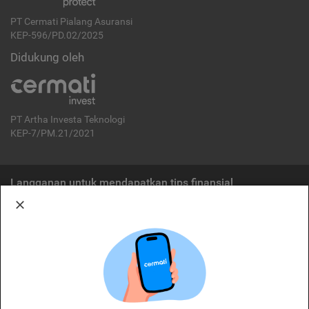
PT Cermati Pialang Asuransi
KEP-596/PD.02/2025
Didukung oleh
PT Artha Investa Teknologi
KEP-7/PM.21/2021
Langganan untuk mendapatkan tips finansial
Berlangganan
Disclaimer:
Cermati merupakan penyelenggara agregasi jasa keuangan yang terdaftar di
OJK. Oleh karena itu, produk dan/atau layanan jasa keuangan yang
ditawarkan bukan merupakan produk dan/atau layanan jasa keuangan yang
diterbitkan oleh Cermati dan Cermati tidak bertanggung jawab atas tuntutan