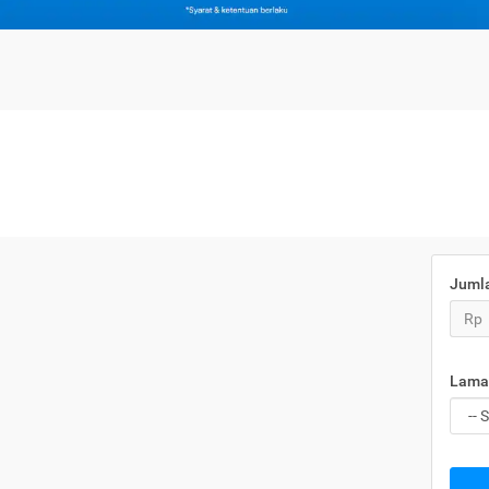
Juml
Rp
Lama