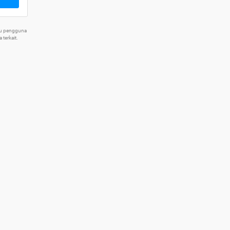
tu pengguna
terkait.