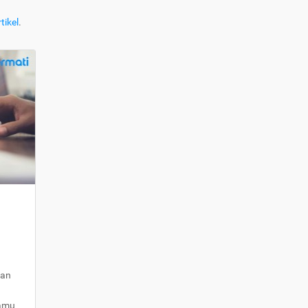
tikel
.
kan
kamu