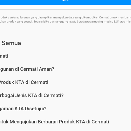
 Produk dan/atau layanan yang ditampilkan merupakan data yang dikumpulkan Cermati untuk memban
an produk yang sesuai. Segala risiko dan tanggung jawab berada pada masing-masing LJK atau mitra 
) Semua
mati
Agunan di Cermati Aman?
Produk KTA di Cermati
rbagai Jenis KTA di Cermati?
jaman KTA Disetujui?
ntuk Mengajukan Berbagai Produk KTA di Cermati