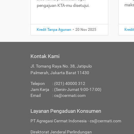
maks
pengajuan KTA-mu disetujui.
Kredit Tanpa Agunan
•
20 Nov 2025
Kredi
Kontak Kami
Jl. Tomang Raya No. 38, Jatipulo
Palmerah, Jakarta Barat 11430
Telepon
: (021) 40000 312
Jam Kerja
: (Senin-Jumat 9:00-17:00)
Email
:
cs@cermati.com
Layanan Pengaduan Konsumen
PT Agregasi Cermat Indonesia - cs@cermati.com
Direktorat Jenderal Perlindungan