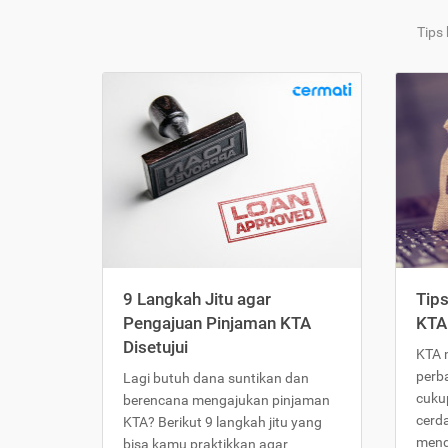
Tips
9 Langkah Jitu agar
Tip
Pengajuan Pinjaman KTA
KTA
Disetujui
KTA 
perb
Lagi butuh dana suntikan dan
cukup
berencana mengajukan pinjaman
cerd
KTA? Berikut 9 langkah jitu yang
meng
bisa kamu praktikkan agar