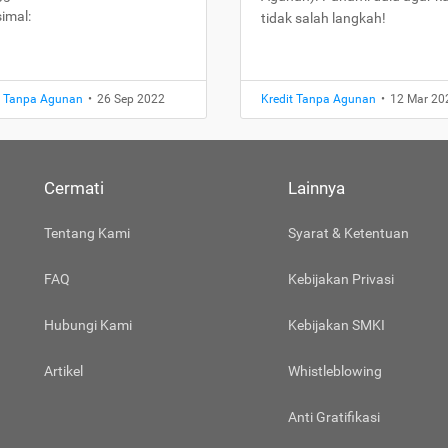
imal:
tidak salah langkah!
t Tanpa Agunan
•
26 Sep 2022
Kredit Tanpa Agunan
•
12 Mar 20
Cermati
Lainnya
Tentang Kami
Syarat & Ketentuan
FAQ
Kebijakan Privasi
Hubungi Kami
Kebijakan SMKI
Artikel
Whistleblowing
Anti Gratifikasi