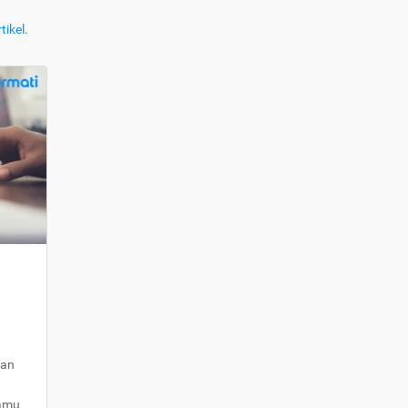
tikel
.
kan
kamu