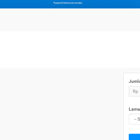
Juml
Rp
Lama