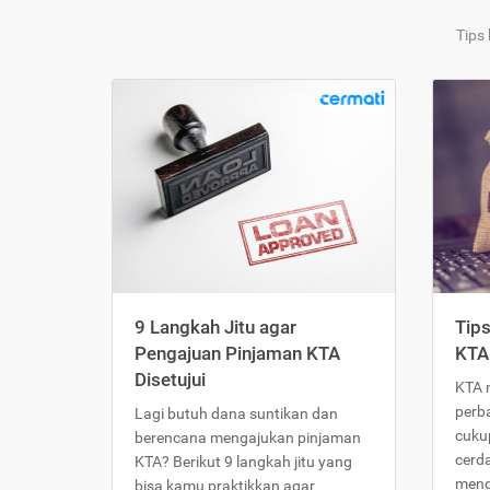
Tips
9 Langkah Jitu agar
Tip
Pengajuan Pinjaman KTA
KTA
Disetujui
KTA 
perb
Lagi butuh dana suntikan dan
cukup
berencana mengajukan pinjaman
cerd
KTA? Berikut 9 langkah jitu yang
meng
bisa kamu praktikkan agar