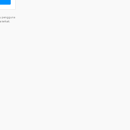
tu pengguna
terkait.