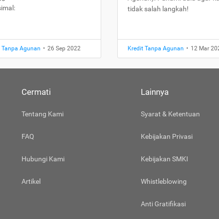
imal:
tidak salah langkah!
t Tanpa Agunan
•
26 Sep 2022
Kredit Tanpa Agunan
•
12 Mar 20
Cermati
Lainnya
Tentang Kami
Syarat & Ketentuan
FAQ
Kebijakan Privasi
Hubungi Kami
Kebijakan SMKI
Artikel
Whistleblowing
Anti Gratifikasi