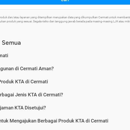
 Produk dan/atau layanan yang ditampilkan merupakan data yang dikumpulkan Cermati untuk memban
an produk yang sesuai. Segala risiko dan tanggung jawab berada pada masing-masing LJK atau mitra 
) Semua
mati
Agunan di Cermati Aman?
Produk KTA di Cermati
rbagai Jenis KTA di Cermati?
jaman KTA Disetujui?
ntuk Mengajukan Berbagai Produk KTA di Cermati