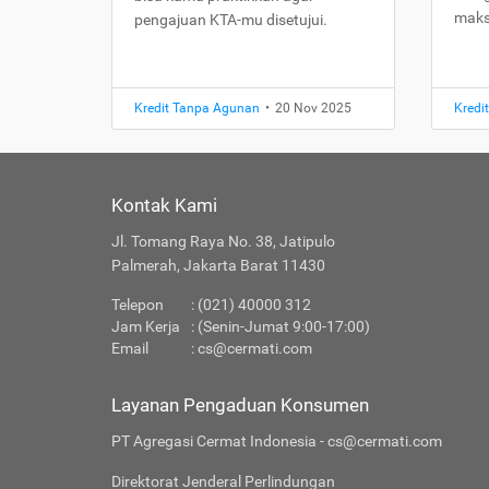
maks
pengajuan KTA-mu disetujui.
Kredit Tanpa Agunan
•
20 Nov 2025
Kredi
Kontak Kami
Jl. Tomang Raya No. 38, Jatipulo
Palmerah, Jakarta Barat 11430
Telepon
: (021) 40000 312
Jam Kerja
: (Senin-Jumat 9:00-17:00)
Email
:
cs@cermati.com
Layanan Pengaduan Konsumen
PT Agregasi Cermat Indonesia - cs@cermati.com
Direktorat Jenderal Perlindungan