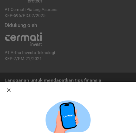
PT Cermati Pialang Asuransi
KEP-596/PD.02/2025
Didukung oleh
PT Artha Investa Teknologi
KEP-7/PM.21/2021
Langganan untuk mendapatkan tips finansial
Berlangganan
Disclaimer:
Cermati merupakan penyelenggara agregasi jasa keuangan yang terdaftar di
OJK. Oleh karena itu, produk dan/atau layanan jasa keuangan yang
ditawarkan bukan merupakan produk dan/atau layanan jasa keuangan yang
diterbitkan oleh Cermati dan Cermati tidak bertanggung jawab atas tuntutan