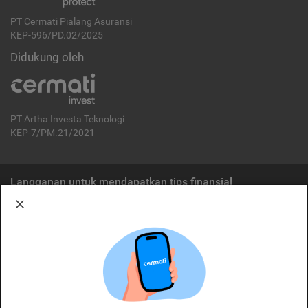
PT Cermati Pialang Asuransi
KEP-596/PD.02/2025
Didukung oleh
PT Artha Investa Teknologi
KEP-7/PM.21/2021
Langganan untuk mendapatkan tips finansial
Berlangganan
Disclaimer:
Cermati merupakan penyelenggara agregasi jasa keuangan yang terdaftar di
OJK. Oleh karena itu, produk dan/atau layanan jasa keuangan yang
ditawarkan bukan merupakan produk dan/atau layanan jasa keuangan yang
diterbitkan oleh Cermati dan Cermati tidak bertanggung jawab atas tuntutan