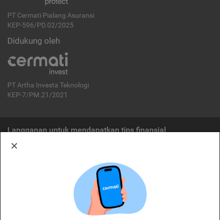
PT Cermati Pialang Asuransi
KEP-596/PD.02/2025
Didukung oleh
PT Artha Investa Teknologi
KEP-7/PM.21/2021
Langganan untuk mendapatkan tips finansial
Berlangganan
Disclaimer:
Cermati merupakan penyelenggara agregasi jasa keuangan yang terdaftar di
OJK. Oleh karena itu, produk dan/atau layanan jasa keuangan yang
ditawarkan bukan merupakan produk dan/atau layanan jasa keuangan yang
diterbitkan oleh Cermati dan Cermati tidak bertanggung jawab atas tuntutan