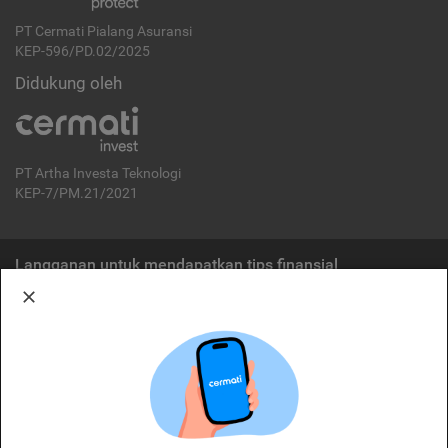
PT Cermati Pialang Asuransi
KEP-596/PD.02/2025
Didukung oleh
PT Artha Investa Teknologi
KEP-7/PM.21/2021
Langganan untuk mendapatkan tips finansial
Berlangganan
Disclaimer:
Cermati merupakan penyelenggara agregasi jasa keuangan yang terdaftar di
OJK. Oleh karena itu, produk dan/atau layanan jasa keuangan yang
ditawarkan bukan merupakan produk dan/atau layanan jasa keuangan yang
diterbitkan oleh Cermati dan Cermati tidak bertanggung jawab atas tuntutan