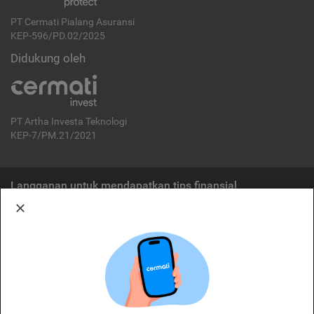
PT Cermati Pialang Asuransi
KEP-596/PD.02/2025
Didukung oleh
PT Artha Investa Teknologi
KEP-7/PM.21/2021
Langganan untuk mendapatkan tips finansial
Berlangganan
Disclaimer:
Cermati merupakan penyelenggara agregasi jasa keuangan yang terdaftar di
OJK. Oleh karena itu, produk dan/atau layanan jasa keuangan yang
ditawarkan bukan merupakan produk dan/atau layanan jasa keuangan yang
diterbitkan oleh Cermati dan Cermati tidak bertanggung jawab atas tuntutan