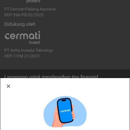
PT Cermati Pialang Asuransi
KEP-596/PD.02/2025
Didukung oleh
PT Artha Investa Teknologi
KEP-7/PM.21/2021
Langganan untuk mendapatkan tips finansial
Berlangganan
Disclaimer:
Cermati merupakan penyelenggara agregasi jasa keuangan yang terdaftar di
OJK. Oleh karena itu, produk dan/atau layanan jasa keuangan yang
ditawarkan bukan merupakan produk dan/atau layanan jasa keuangan yang
diterbitkan oleh Cermati dan Cermati tidak bertanggung jawab atas tuntutan