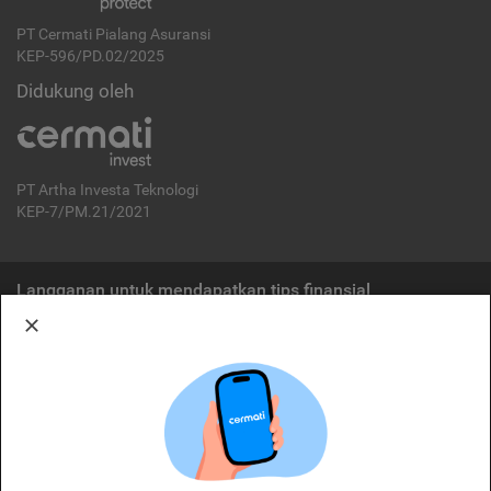
PT Cermati Pialang Asuransi
KEP-596/PD.02/2025
Didukung oleh
PT Artha Investa Teknologi
KEP-7/PM.21/2021
Langganan untuk mendapatkan tips finansial
Berlangganan
Disclaimer:
Cermati merupakan penyelenggara agregasi jasa keuangan yang terdaftar di
OJK. Oleh karena itu, produk dan/atau layanan jasa keuangan yang
ditawarkan bukan merupakan produk dan/atau layanan jasa keuangan yang
diterbitkan oleh Cermati dan Cermati tidak bertanggung jawab atas tuntutan