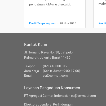
maks
pengajuan KTA-mu disetujui.
Kredit Tanpa Agunan
•
20 Nov 2025
Kredi
Kontak Kami
Jl. Tomang Raya No. 38, Jatipulo
Palmerah, Jakarta Barat 11430
Telepon
: (021) 40000 312
Jam Kerja
: (Senin-Jumat 9:00-17:00)
Email
:
cs@cermati.com
Layanan Pengaduan Konsumen
PT Agregasi Cermat Indonesia - cs@cermati.com
Direktorat Jenderal Perlindungan