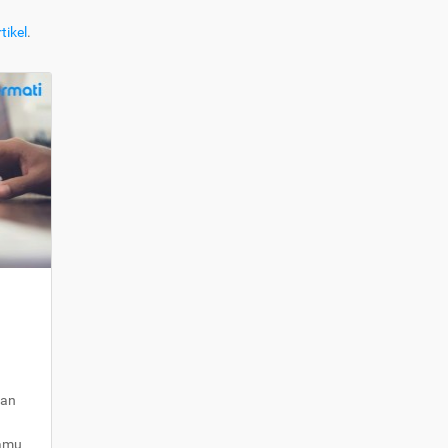
tikel
.
kan
kamu