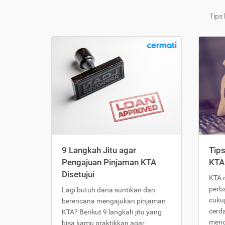
Tips
9 Langkah Jitu agar
Tip
Pengajuan Pinjaman KTA
KTA
Disetujui
KTA 
perb
Lagi butuh dana suntikan dan
cukup
berencana mengajukan pinjaman
cerd
KTA? Berikut 9 langkah jitu yang
meng
bisa kamu praktikkan agar