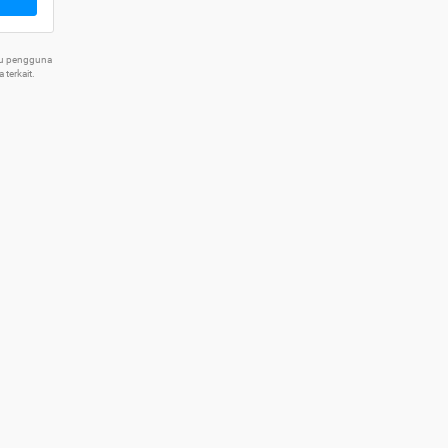
tu pengguna
terkait.