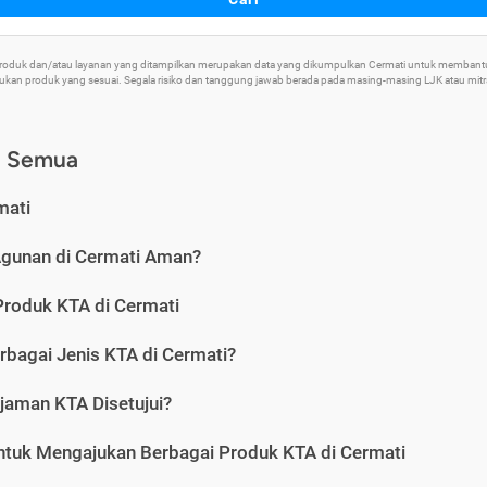
 Produk dan/atau layanan yang ditampilkan merupakan data yang dikumpulkan Cermati untuk memban
an produk yang sesuai. Segala risiko dan tanggung jawab berada pada masing-masing LJK atau mitra 
) Semua
mati
Agunan di Cermati Aman?
Produk KTA di Cermati
rbagai Jenis KTA di Cermati?
jaman KTA Disetujui?
ntuk Mengajukan Berbagai Produk KTA di Cermati