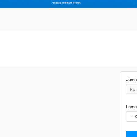
Juml
Rp
Lama