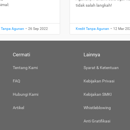
imal:
tidak salah langkah!
t Tanpa Agunan
•
26 Sep 2022
Kredit Tanpa Agunan
•
12 Mar 20
Cermati
Lainnya
Tentang Kami
Syarat & Ketentuan
FAQ
Kebijakan Privasi
Hubungi Kami
Kebijakan SMKI
Artikel
Whistleblowing
Anti Gratifikasi