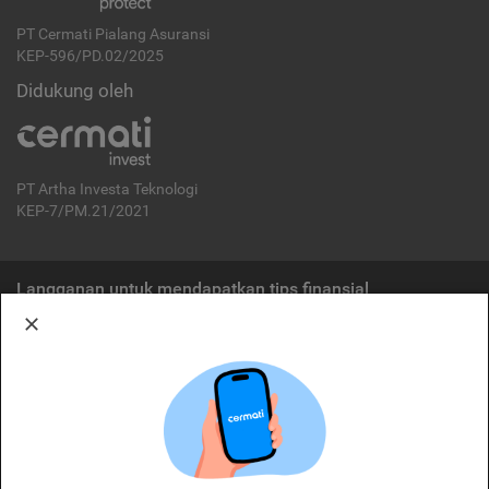
PT Cermati Pialang Asuransi
KEP-596/PD.02/2025
Didukung oleh
PT Artha Investa Teknologi
KEP-7/PM.21/2021
Langganan untuk mendapatkan tips finansial
Berlangganan
Disclaimer:
Cermati merupakan penyelenggara agregasi jasa keuangan yang terdaftar di
OJK. Oleh karena itu, produk dan/atau layanan jasa keuangan yang
ditawarkan bukan merupakan produk dan/atau layanan jasa keuangan yang
diterbitkan oleh Cermati dan Cermati tidak bertanggung jawab atas tuntutan