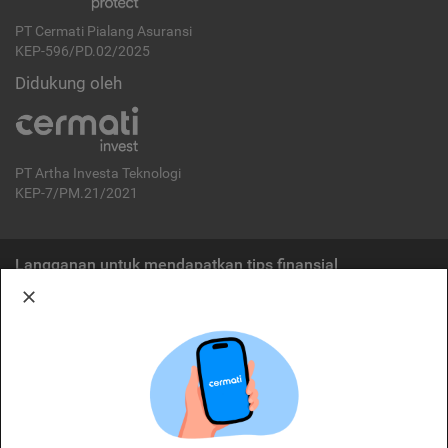
PT Cermati Pialang Asuransi
KEP-596/PD.02/2025
Didukung oleh
PT Artha Investa Teknologi
KEP-7/PM.21/2021
Langganan untuk mendapatkan tips finansial
Berlangganan
Disclaimer:
Cermati merupakan penyelenggara agregasi jasa keuangan yang terdaftar di
OJK. Oleh karena itu, produk dan/atau layanan jasa keuangan yang
ditawarkan bukan merupakan produk dan/atau layanan jasa keuangan yang
diterbitkan oleh Cermati dan Cermati tidak bertanggung jawab atas tuntutan