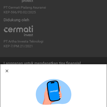
PT Cermati Pialang Asuransi
KEP-596/PD.02/2025
Didukung oleh
PT Artha Investa Teknologi
KEP-7/PM.21/2021
Langganan untuk mendapatkan tips finansial
Berlangganan
Disclaimer:
Cermati merupakan penyelenggara agregasi jasa keuangan yang terdaftar di
OJK. Oleh karena itu, produk dan/atau layanan jasa keuangan yang
ditawarkan bukan merupakan produk dan/atau layanan jasa keuangan yang
diterbitkan oleh Cermati dan Cermati tidak bertanggung jawab atas tuntutan