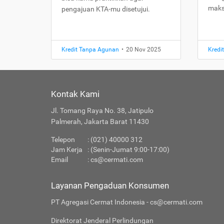
maks
pengajuan KTA-mu disetujui.
Kredit Tanpa Agunan
•
20 Nov 2025
Kredi
Kontak Kami
Jl. Tomang Raya No. 38, Jatipulo
Palmerah, Jakarta Barat 11430
Telepon
: (021) 40000 312
Jam Kerja
: (Senin-Jumat 9:00-17:00)
Email
:
cs@cermati.com
Layanan Pengaduan Konsumen
PT Agregasi Cermat Indonesia - cs@cermati.com
Direktorat Jenderal Perlindungan