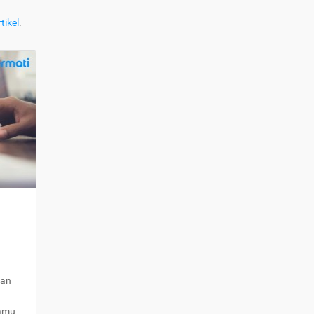
tikel
.
kan
kamu