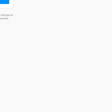
tu pengguna
terkait.