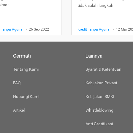
imal:
tidak salah langkah!
t Tanpa Agunan
•
26 Sep 2022
Kredit Tanpa Agunan
•
12 Mar 20
Cermati
Lainnya
Tentang Kami
Syarat & Ketentuan
FAQ
Kebijakan Privasi
Hubungi Kami
Kebijakan SMKI
Artikel
Whistleblowing
Anti Gratifikasi