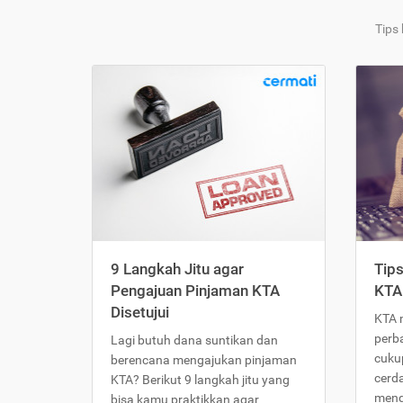
Tips
9 Langkah Jitu agar
Tip
Pengajuan Pinjaman KTA
KTA
Disetujui
KTA 
perb
Lagi butuh dana suntikan dan
cukup
berencana mengajukan pinjaman
cerd
KTA? Berikut 9 langkah jitu yang
meng
bisa kamu praktikkan agar