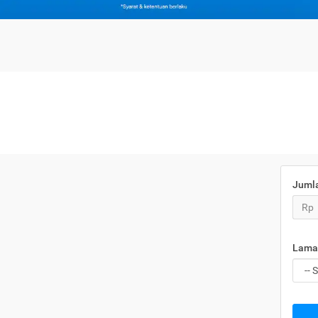
Juml
Rp
Lama