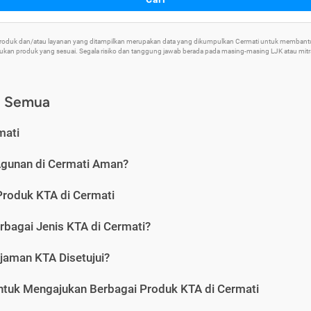
 Produk dan/atau layanan yang ditampilkan merupakan data yang dikumpulkan Cermati untuk memban
an produk yang sesuai. Segala risiko dan tanggung jawab berada pada masing-masing LJK atau mitra 
) Semua
mati
Agunan di Cermati Aman?
Produk KTA di Cermati
rbagai Jenis KTA di Cermati?
jaman KTA Disetujui?
ntuk Mengajukan Berbagai Produk KTA di Cermati