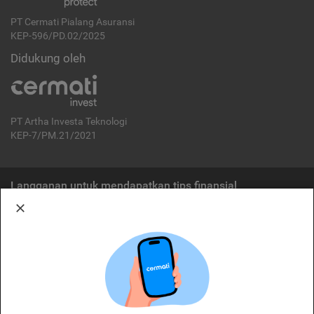
PT Cermati Pialang Asuransi
KEP-596/PD.02/2025
Didukung oleh
PT Artha Investa Teknologi
KEP-7/PM.21/2021
Langganan untuk mendapatkan tips finansial
Berlangganan
Disclaimer:
Cermati merupakan penyelenggara agregasi jasa keuangan yang terdaftar di
OJK. Oleh karena itu, produk dan/atau layanan jasa keuangan yang
ditawarkan bukan merupakan produk dan/atau layanan jasa keuangan yang
diterbitkan oleh Cermati dan Cermati tidak bertanggung jawab atas tuntutan