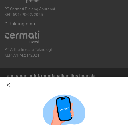
PT Cermati Pialang Asuransi
KEP-596/PD.02/2025
Didukung oleh
PT Artha Investa Teknologi
KEP-7/PM.21/2021
Langganan untuk mendapatkan tips finansial
Berlangganan
Disclaimer:
Cermati merupakan penyelenggara agregasi jasa keuangan yang terdaftar di
OJK. Oleh karena itu, produk dan/atau layanan jasa keuangan yang
ditawarkan bukan merupakan produk dan/atau layanan jasa keuangan yang
diterbitkan oleh Cermati dan Cermati tidak bertanggung jawab atas tuntutan