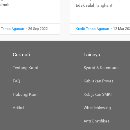
imal:
tidak salah langkah!
t Tanpa Agunan
•
26 Sep 2022
Kredit Tanpa Agunan
•
12 Mar 20
Cermati
Lainnya
Tentang Kami
Syarat & Ketentuan
FAQ
Kebijakan Privasi
Hubungi Kami
Kebijakan SMKI
Artikel
Whistleblowing
Anti Gratifikasi