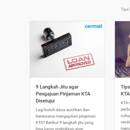
Tips
9 Langkah Jitu agar
Tip
Pengajuan Pinjaman KTA
KTA
Disetujui
KTA 
perb
Lagi butuh dana suntikan dan
cukup
berencana mengajukan pinjaman
cerd
KTA? Berikut 9 langkah jitu yang
meng
bisa kamu praktikkan agar