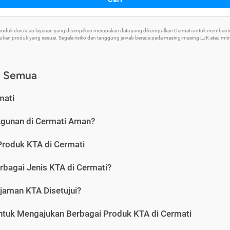
 Produk dan/atau layanan yang ditampilkan merupakan data yang dikumpulkan Cermati untuk memban
an produk yang sesuai. Segala risiko dan tanggung jawab berada pada masing-masing LJK atau mitra 
) Semua
mati
Agunan di Cermati Aman?
Produk KTA di Cermati
rbagai Jenis KTA di Cermati?
jaman KTA Disetujui?
ntuk Mengajukan Berbagai Produk KTA di Cermati