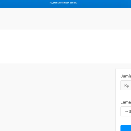
Juml
Rp
Lama