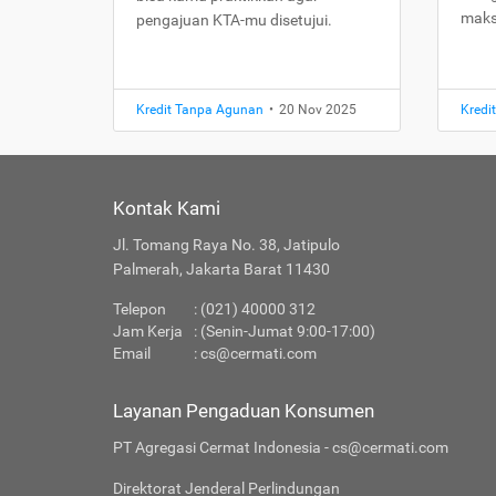
maks
pengajuan KTA-mu disetujui.
Kredit Tanpa Agunan
•
20 Nov 2025
Kredi
Kontak Kami
Jl. Tomang Raya No. 38, Jatipulo
Palmerah, Jakarta Barat 11430
Telepon
: (021) 40000 312
Jam Kerja
: (Senin-Jumat 9:00-17:00)
Email
:
cs@cermati.com
Layanan Pengaduan Konsumen
PT Agregasi Cermat Indonesia - cs@cermati.com
Direktorat Jenderal Perlindungan