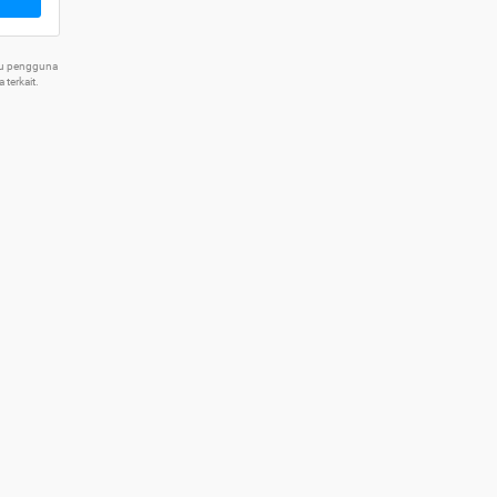
tu pengguna
terkait.