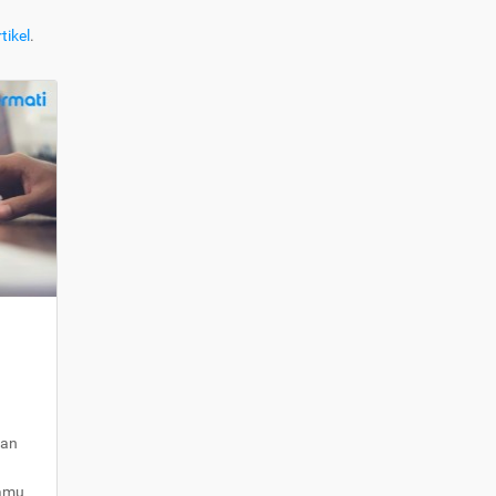
tikel
.
kan
kamu