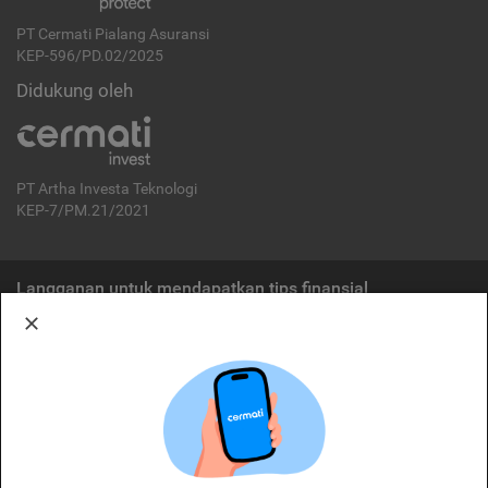
PT Cermati Pialang Asuransi
KEP-596/PD.02/2025
Didukung oleh
PT Artha Investa Teknologi
KEP-7/PM.21/2021
Langganan untuk mendapatkan tips finansial
Berlangganan
Disclaimer:
Cermati merupakan penyelenggara agregasi jasa keuangan yang terdaftar di
OJK. Oleh karena itu, produk dan/atau layanan jasa keuangan yang
ditawarkan bukan merupakan produk dan/atau layanan jasa keuangan yang
diterbitkan oleh Cermati dan Cermati tidak bertanggung jawab atas tuntutan