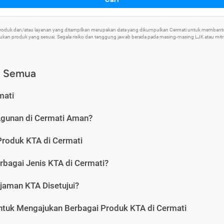
 Produk dan/atau layanan yang ditampilkan merupakan data yang dikumpulkan Cermati untuk memban
an produk yang sesuai. Segala risiko dan tanggung jawab berada pada masing-masing LJK atau mitra 
) Semua
mati
Agunan di Cermati Aman?
Produk KTA di Cermati
rbagai Jenis KTA di Cermati?
jaman KTA Disetujui?
ntuk Mengajukan Berbagai Produk KTA di Cermati