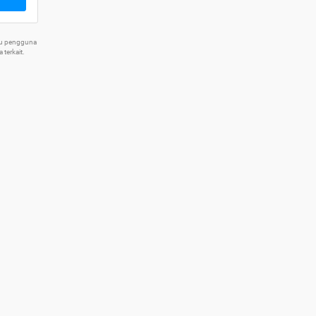
tu pengguna
terkait.