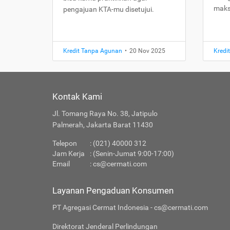
maks
pengajuan KTA-mu disetujui.
Kredit Tanpa Agunan
•
20 Nov 2025
Kredi
Kontak Kami
Jl. Tomang Raya No. 38, Jatipulo
Palmerah, Jakarta Barat 11430
Telepon
: (021) 40000 312
Jam Kerja
: (Senin-Jumat 9:00-17:00)
Email
:
cs@cermati.com
Layanan Pengaduan Konsumen
PT Agregasi Cermat Indonesia - cs@cermati.com
Direktorat Jenderal Perlindungan