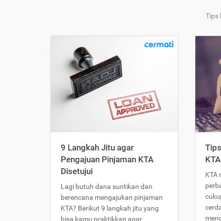
Tips
9 Langkah Jitu agar
Tip
Pengajuan Pinjaman KTA
KTA
Disetujui
KTA 
perb
Lagi butuh dana suntikan dan
cukup
berencana mengajukan pinjaman
cerd
KTA? Berikut 9 langkah jitu yang
meng
bisa kamu praktikkan agar