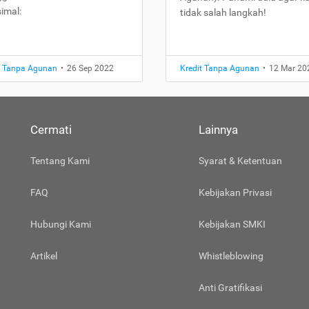
imal:
tidak salah langkah!
t Tanpa Agunan
•
26 Sep 2022
Kredit Tanpa Agunan
•
12 Mar 20
Cermati
Lainnya
Tentang Kami
Syarat & Ketentuan
FAQ
Kebijakan Privasi
Hubungi Kami
Kebijakan SMKI
Artikel
Whistleblowing
Anti Gratifikasi