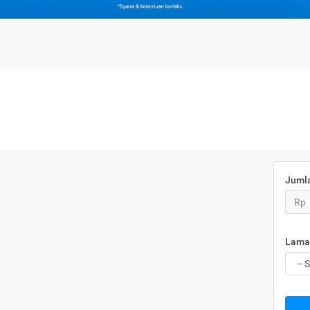
Juml
Rp
Lama