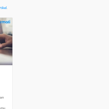
tikel
.
kan
kamu