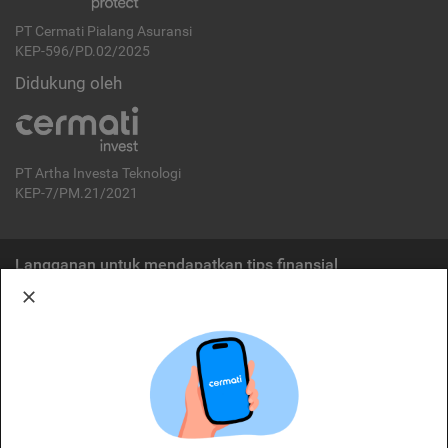
PT Cermati Pialang Asuransi
KEP-596/PD.02/2025
Didukung oleh
PT Artha Investa Teknologi
KEP-7/PM.21/2021
Langganan untuk mendapatkan tips finansial
Berlangganan
Disclaimer:
Cermati merupakan penyelenggara agregasi jasa keuangan yang terdaftar di
OJK. Oleh karena itu, produk dan/atau layanan jasa keuangan yang
ditawarkan bukan merupakan produk dan/atau layanan jasa keuangan yang
diterbitkan oleh Cermati dan Cermati tidak bertanggung jawab atas tuntutan