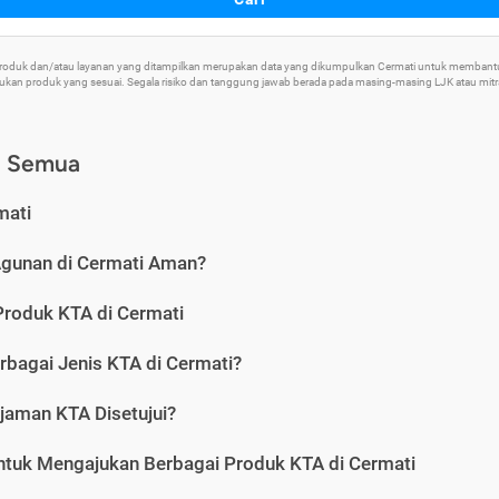
 Produk dan/atau layanan yang ditampilkan merupakan data yang dikumpulkan Cermati untuk memban
an produk yang sesuai. Segala risiko dan tanggung jawab berada pada masing-masing LJK atau mitra 
) Semua
mati
Agunan di Cermati Aman?
Produk KTA di Cermati
rbagai Jenis KTA di Cermati?
jaman KTA Disetujui?
ntuk Mengajukan Berbagai Produk KTA di Cermati