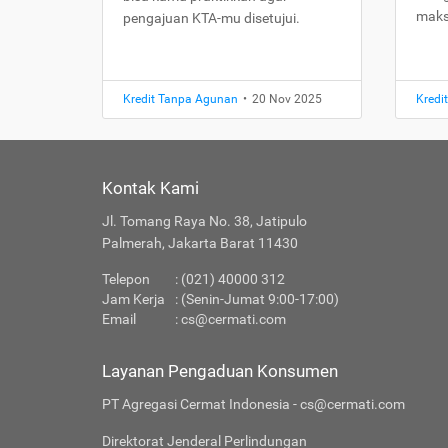
maks
pengajuan KTA-mu disetujui.
Kredit Tanpa Agunan
•
20 Nov 2025
Kredi
Kontak Kami
Jl. Tomang Raya No. 38, Jatipulo
Palmerah, Jakarta Barat 11430
Telepon
: (021) 40000 312
Jam Kerja
: (Senin-Jumat 9:00-17:00)
Email
:
cs@cermati.com
Layanan Pengaduan Konsumen
PT Agregasi Cermat Indonesia - cs@cermati.com
Direktorat Jenderal Perlindungan