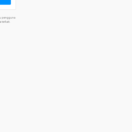
tu pengguna
terkait.