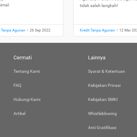
imal:
tidak salah langkah!
t Tanpa Agunan
•
26 Sep 2022
Kredit Tanpa Agunan
•
12 Mar 20
Cermati
Lainnya
Tentang Kami
Syarat & Ketentuan
FAQ
Kebijakan Privasi
Hubungi Kami
Kebijakan SMKI
Artikel
Whistleblowing
Anti Gratifikasi