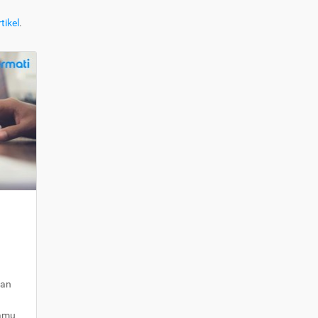
tikel
.
kan
kamu