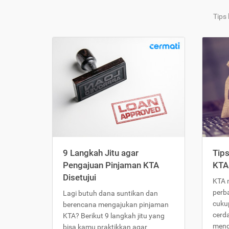
Tips
9 Langkah Jitu agar
Tip
Pengajuan Pinjaman KTA
KTA
Disetujui
KTA 
perb
Lagi butuh dana suntikan dan
cukup
berencana mengajukan pinjaman
cerd
KTA? Berikut 9 langkah jitu yang
meng
bisa kamu praktikkan agar