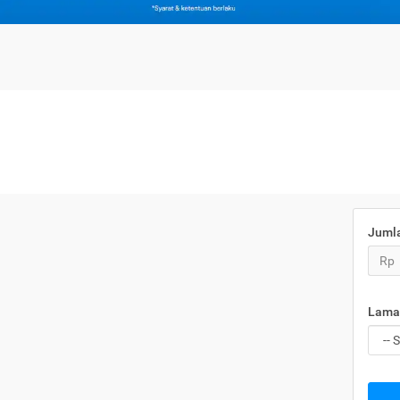
Juml
Rp
Lama