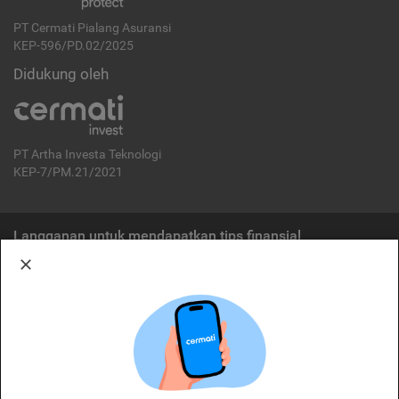
PT Cermati Pialang Asuransi
KEP-596/PD.02/2025
Didukung oleh
PT Artha Investa Teknologi
KEP-7/PM.21/2021
Langganan untuk mendapatkan tips finansial
Berlangganan
Disclaimer:
Cermati merupakan penyelenggara agregasi jasa keuangan yang terdaftar di
OJK. Oleh karena itu, produk dan/atau layanan jasa keuangan yang
ditawarkan bukan merupakan produk dan/atau layanan jasa keuangan yang
diterbitkan oleh Cermati dan Cermati tidak bertanggung jawab atas tuntutan