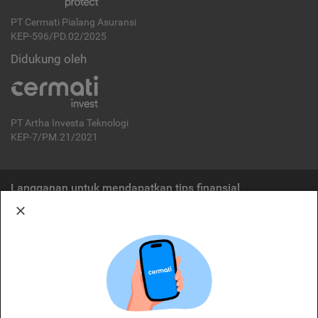
PT Cermati Pialang Asuransi
KEP-596/PD.02/2025
Didukung oleh
PT Artha Investa Teknologi
KEP-7/PM.21/2021
Langganan untuk mendapatkan tips finansial
Berlangganan
Disclaimer:
Cermati merupakan penyelenggara agregasi jasa keuangan yang terdaftar di
OJK. Oleh karena itu, produk dan/atau layanan jasa keuangan yang
ditawarkan bukan merupakan produk dan/atau layanan jasa keuangan yang
diterbitkan oleh Cermati dan Cermati tidak bertanggung jawab atas tuntutan