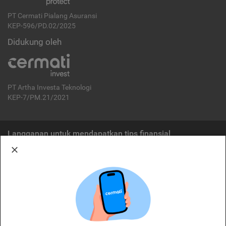
PT Cermati Pialang Asuransi
KEP-596/PD.02/2025
Didukung oleh
PT Artha Investa Teknologi
KEP-7/PM.21/2021
Langganan untuk mendapatkan tips finansial
Berlangganan
Disclaimer:
Cermati merupakan penyelenggara agregasi jasa keuangan yang terdaftar di
OJK. Oleh karena itu, produk dan/atau layanan jasa keuangan yang
ditawarkan bukan merupakan produk dan/atau layanan jasa keuangan yang
diterbitkan oleh Cermati dan Cermati tidak bertanggung jawab atas tuntutan