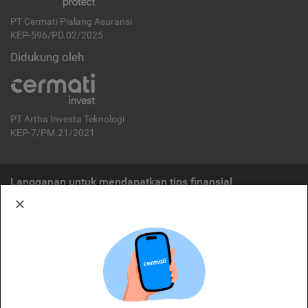
PT Cermati Pialang Asuransi
KEP-596/PD.02/2025
Didukung oleh
PT Artha Investa Teknologi
KEP-7/PM.21/2021
Langganan untuk mendapatkan tips finansial
Berlangganan
Disclaimer:
Cermati merupakan penyelenggara agregasi jasa keuangan yang terdaftar di
OJK. Oleh karena itu, produk dan/atau layanan jasa keuangan yang
ditawarkan bukan merupakan produk dan/atau layanan jasa keuangan yang
diterbitkan oleh Cermati dan Cermati tidak bertanggung jawab atas tuntutan