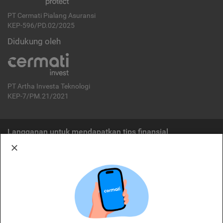
PT Cermati Pialang Asuransi
KEP-596/PD.02/2025
Didukung oleh
PT Artha Investa Teknologi
KEP-7/PM.21/2021
Langganan untuk mendapatkan tips finansial
Berlangganan
Disclaimer:
Cermati merupakan penyelenggara agregasi jasa keuangan yang terdaftar di
OJK. Oleh karena itu, produk dan/atau layanan jasa keuangan yang
ditawarkan bukan merupakan produk dan/atau layanan jasa keuangan yang
diterbitkan oleh Cermati dan Cermati tidak bertanggung jawab atas tuntutan