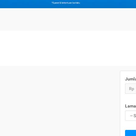
Juml
Rp
Lama