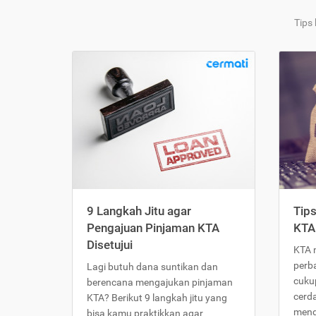
Tips
9 Langkah Jitu agar
Tip
Pengajuan Pinjaman KTA
KTA
Disetujui
KTA 
perb
Lagi butuh dana suntikan dan
cukup
berencana mengajukan pinjaman
cerd
KTA? Berikut 9 langkah jitu yang
meng
bisa kamu praktikkan agar