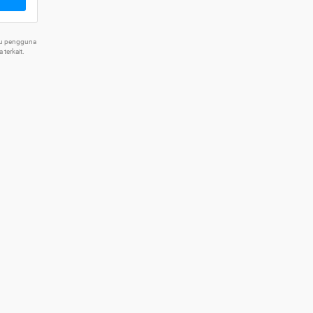
tu pengguna
terkait.