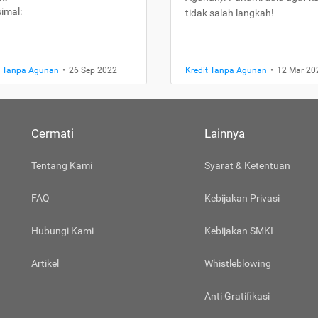
imal:
tidak salah langkah!
t Tanpa Agunan
•
26 Sep 2022
Kredit Tanpa Agunan
•
12 Mar 20
Cermati
Lainnya
Tentang Kami
Syarat & Ketentuan
FAQ
Kebijakan Privasi
Hubungi Kami
Kebijakan SMKI
Artikel
Whistleblowing
Anti Gratifikasi