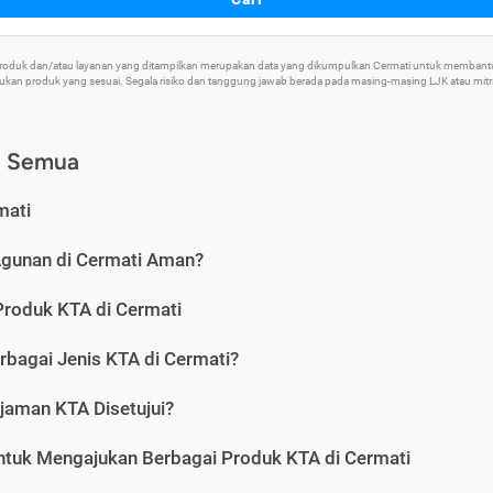
 Produk dan/atau layanan yang ditampilkan merupakan data yang dikumpulkan Cermati untuk memban
an produk yang sesuai. Segala risiko dan tanggung jawab berada pada masing-masing LJK atau mitra 
) Semua
mati
Agunan di Cermati Aman?
Produk KTA di Cermati
rbagai Jenis KTA di Cermati?
jaman KTA Disetujui?
ntuk Mengajukan Berbagai Produk KTA di Cermati