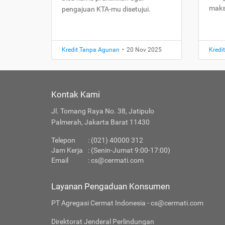
maks
pengajuan KTA-mu disetujui.
Kredit Tanpa Agunan
•
20 Nov 2025
Kredi
Kontak Kami
Jl. Tomang Raya No. 38, Jatipulo
Palmerah, Jakarta Barat 11430
Telepon
: (021) 40000 312
Jam Kerja
: (Senin-Jumat 9:00-17:00)
Email
:
cs@cermati.com
Layanan Pengaduan Konsumen
PT Agregasi Cermat Indonesia - cs@cermati.com
Direktorat Jenderal Perlindungan