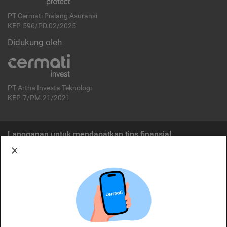
PT Cermati Pialang Asuransi
KEP-596/PD.02/2025
Didukung oleh
PT Artha Investa Teknologi
KEP-7/PM.21/2021
Langganan untuk mendapatkan tips finansial
Berlangganan
Disclaimer:
Cermati merupakan penyelenggara agregasi jasa keuangan yang terdaftar di
OJK. Oleh karena itu, produk dan/atau layanan jasa keuangan yang
ditawarkan bukan merupakan produk dan/atau layanan jasa keuangan yang
diterbitkan oleh Cermati dan Cermati tidak bertanggung jawab atas tuntutan