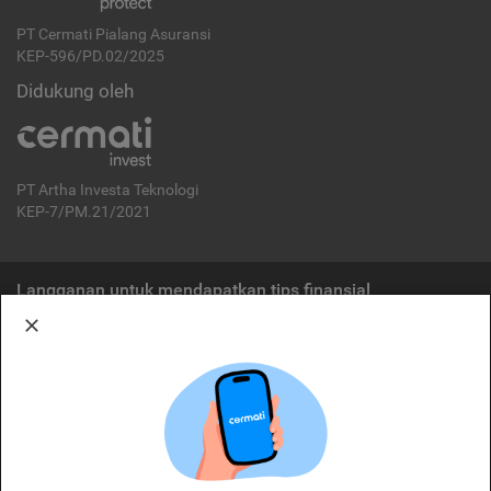
PT Cermati Pialang Asuransi
KEP-596/PD.02/2025
Didukung oleh
PT Artha Investa Teknologi
KEP-7/PM.21/2021
Langganan untuk mendapatkan tips finansial
Berlangganan
Disclaimer:
Cermati merupakan penyelenggara agregasi jasa keuangan yang terdaftar di
OJK. Oleh karena itu, produk dan/atau layanan jasa keuangan yang
ditawarkan bukan merupakan produk dan/atau layanan jasa keuangan yang
diterbitkan oleh Cermati dan Cermati tidak bertanggung jawab atas tuntutan