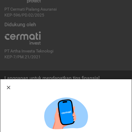
PT Cermati Pialang Asuransi
KEP-596/PD.02/2025
Didukung oleh
PT Artha Investa Teknologi
KEP-7/PM.21/2021
Langganan untuk mendapatkan tips finansial
Berlangganan
Disclaimer:
Cermati merupakan penyelenggara agregasi jasa keuangan yang terdaftar di
OJK. Oleh karena itu, produk dan/atau layanan jasa keuangan yang
ditawarkan bukan merupakan produk dan/atau layanan jasa keuangan yang
diterbitkan oleh Cermati dan Cermati tidak bertanggung jawab atas tuntutan