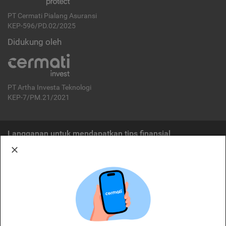
PT Cermati Pialang Asuransi
KEP-596/PD.02/2025
Didukung oleh
PT Artha Investa Teknologi
KEP-7/PM.21/2021
Langganan untuk mendapatkan tips finansial
Berlangganan
Disclaimer:
Cermati merupakan penyelenggara agregasi jasa keuangan yang terdaftar di
OJK. Oleh karena itu, produk dan/atau layanan jasa keuangan yang
ditawarkan bukan merupakan produk dan/atau layanan jasa keuangan yang
diterbitkan oleh Cermati dan Cermati tidak bertanggung jawab atas tuntutan