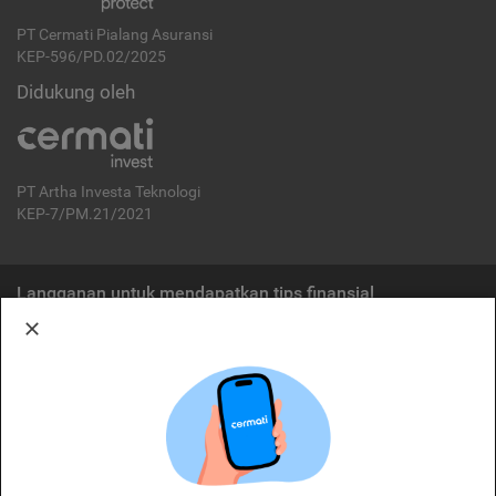
PT Cermati Pialang Asuransi
KEP-596/PD.02/2025
Didukung oleh
PT Artha Investa Teknologi
KEP-7/PM.21/2021
Langganan untuk mendapatkan tips finansial
Berlangganan
Disclaimer:
Cermati merupakan penyelenggara agregasi jasa keuangan yang terdaftar di
OJK. Oleh karena itu, produk dan/atau layanan jasa keuangan yang
ditawarkan bukan merupakan produk dan/atau layanan jasa keuangan yang
diterbitkan oleh Cermati dan Cermati tidak bertanggung jawab atas tuntutan