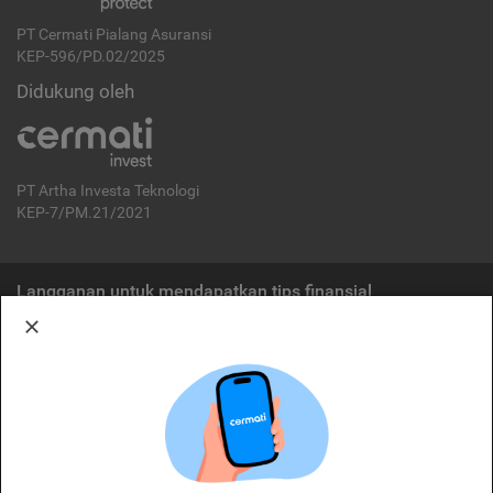
PT Cermati Pialang Asuransi
KEP-596/PD.02/2025
Didukung oleh
PT Artha Investa Teknologi
KEP-7/PM.21/2021
Langganan untuk mendapatkan tips finansial
Berlangganan
Disclaimer:
Cermati merupakan penyelenggara agregasi jasa keuangan yang terdaftar di
OJK. Oleh karena itu, produk dan/atau layanan jasa keuangan yang
ditawarkan bukan merupakan produk dan/atau layanan jasa keuangan yang
diterbitkan oleh Cermati dan Cermati tidak bertanggung jawab atas tuntutan