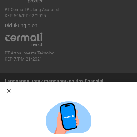
PT Cermati Pialang Asuransi
KEP-596/PD.02/2025
Didukung oleh
PT Artha Investa Teknologi
KEP-7/PM.21/2021
Langganan untuk mendapatkan tips finansial
Berlangganan
Disclaimer:
Cermati merupakan penyelenggara agregasi jasa keuangan yang terdaftar di
OJK. Oleh karena itu, produk dan/atau layanan jasa keuangan yang
ditawarkan bukan merupakan produk dan/atau layanan jasa keuangan yang
diterbitkan oleh Cermati dan Cermati tidak bertanggung jawab atas tuntutan