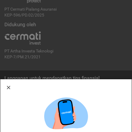
PT Cermati Pialang Asuransi
KEP-596/PD.02/2025
Didukung oleh
PT Artha Investa Teknologi
KEP-7/PM.21/2021
Langganan untuk mendapatkan tips finansial
Berlangganan
Disclaimer:
Cermati merupakan penyelenggara agregasi jasa keuangan yang terdaftar di
OJK. Oleh karena itu, produk dan/atau layanan jasa keuangan yang
ditawarkan bukan merupakan produk dan/atau layanan jasa keuangan yang
diterbitkan oleh Cermati dan Cermati tidak bertanggung jawab atas tuntutan