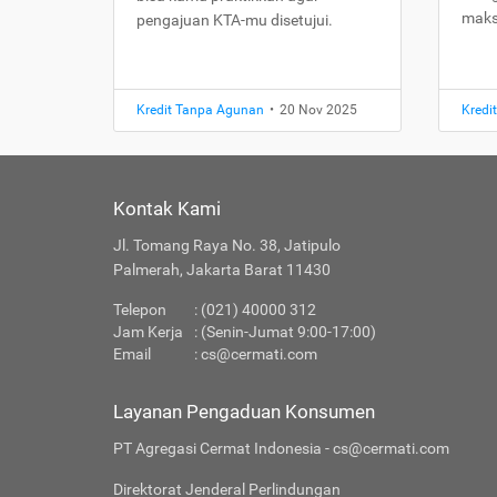
maks
pengajuan KTA-mu disetujui.
Kredit Tanpa Agunan
•
20 Nov 2025
Kredi
Kontak Kami
Jl. Tomang Raya No. 38, Jatipulo
Palmerah, Jakarta Barat 11430
Telepon
: (021) 40000 312
Jam Kerja
: (Senin-Jumat 9:00-17:00)
Email
:
cs@cermati.com
Layanan Pengaduan Konsumen
PT Agregasi Cermat Indonesia - cs@cermati.com
Direktorat Jenderal Perlindungan