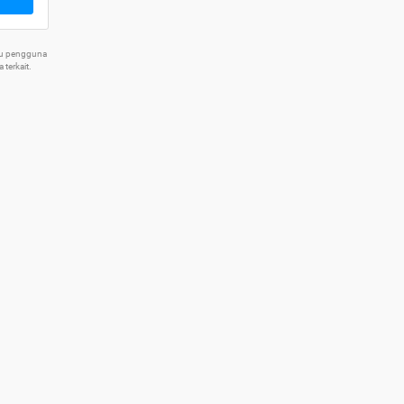
tu pengguna
terkait.