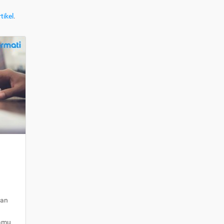
tikel
.
kan
kamu