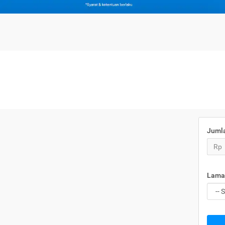
Juml
Rp
Lama