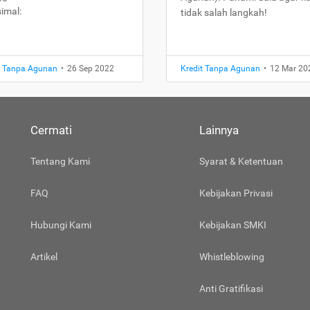
imal:
tidak salah langkah!
t Tanpa Agunan
•
26 Sep 2022
Kredit Tanpa Agunan
•
12 Mar 20
Cermati
Lainnya
Tentang Kami
Syarat & Ketentuan
FAQ
Kebijakan Privasi
Hubungi Kami
Kebijakan SMKI
Artikel
Whistleblowing
Anti Gratifikasi