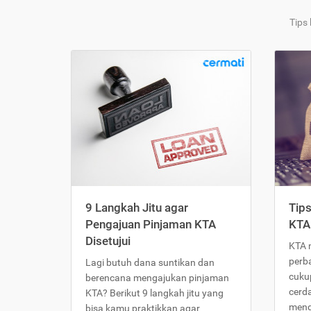
Tips
9 Langkah Jitu agar
Tip
Pengajuan Pinjaman KTA
KTA
Disetujui
KTA 
perb
Lagi butuh dana suntikan dan
cukup
berencana mengajukan pinjaman
cerd
KTA? Berikut 9 langkah jitu yang
meng
bisa kamu praktikkan agar