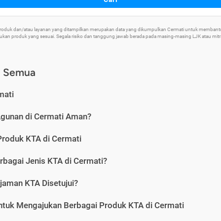
 Produk dan/atau layanan yang ditampilkan merupakan data yang dikumpulkan Cermati untuk memban
an produk yang sesuai. Segala risiko dan tanggung jawab berada pada masing-masing LJK atau mitra 
) Semua
mati
Agunan di Cermati Aman?
Produk KTA di Cermati
rbagai Jenis KTA di Cermati?
jaman KTA Disetujui?
ntuk Mengajukan Berbagai Produk KTA di Cermati