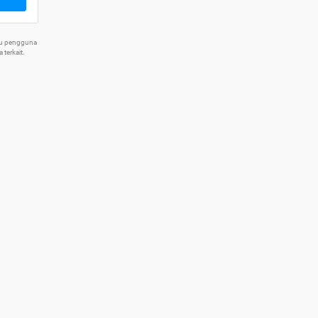
tu pengguna
terkait.