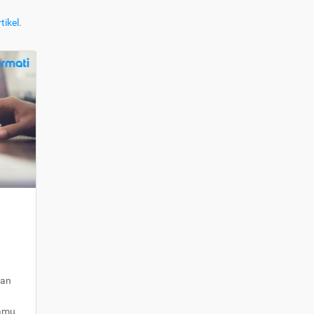
tikel
.
kan
kamu