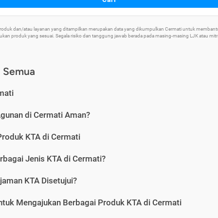
 Produk dan/atau layanan yang ditampilkan merupakan data yang dikumpulkan Cermati untuk memban
an produk yang sesuai. Segala risiko dan tanggung jawab berada pada masing-masing LJK atau mitra 
) Semua
mati
Agunan di Cermati Aman?
Produk KTA di Cermati
rbagai Jenis KTA di Cermati?
jaman KTA Disetujui?
ntuk Mengajukan Berbagai Produk KTA di Cermati