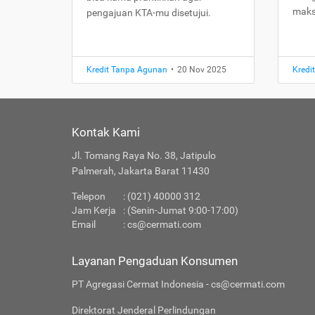
maks
pengajuan KTA-mu disetujui.
Kredit Tanpa Agunan
•
20 Nov 2025
Kredi
Kontak Kami
Jl. Tomang Raya No. 38, Jatipulo
Palmerah, Jakarta Barat 11430
Telepon
: (021) 40000 312
Jam Kerja
: (Senin-Jumat 9:00-17:00)
Email
:
cs@cermati.com
Layanan Pengaduan Konsumen
PT Agregasi Cermat Indonesia - cs@cermati.com
Direktorat Jenderal Perlindungan