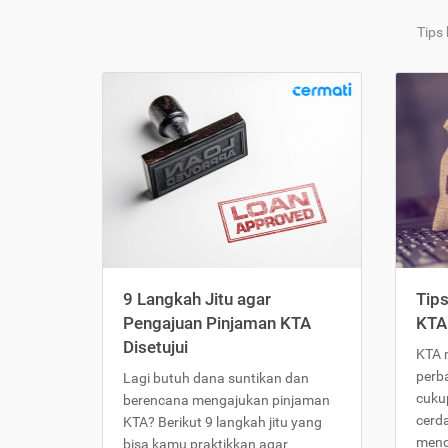
Tips
9 Langkah Jitu agar
Tip
Pengajuan Pinjaman KTA
KTA
Disetujui
KTA 
perb
Lagi butuh dana suntikan dan
cukup
berencana mengajukan pinjaman
cerd
KTA? Berikut 9 langkah jitu yang
meng
bisa kamu praktikkan agar