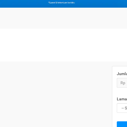
Juml
Rp
Lama