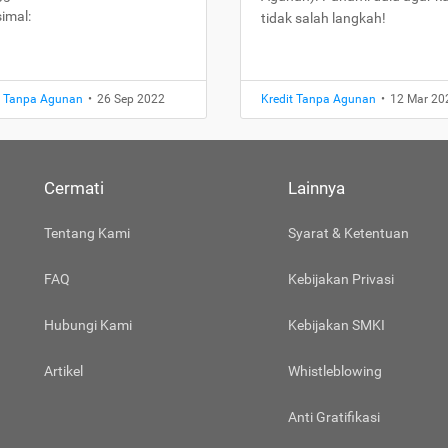
imal:
tidak salah langkah!
t Tanpa Agunan
•
26 Sep 2022
Kredit Tanpa Agunan
•
12 Mar 20
Cermati
Lainnya
Tentang Kami
Syarat & Ketentuan
FAQ
Kebijakan Privasi
Hubungi Kami
Kebijakan SMKI
Artikel
Whistleblowing
Anti Gratifikasi