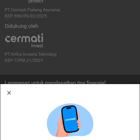
PT Cermati Pialang Asuransi
KEP-596/PD.02/2025
Didukung oleh
PT Artha Investa Teknologi
KEP-7/PM.21/2021
Langganan untuk mendapatkan tips finansial
Berlangganan
Disclaimer:
Cermati merupakan penyelenggara agregasi jasa keuangan yang terdaftar di
OJK. Oleh karena itu, produk dan/atau layanan jasa keuangan yang
ditawarkan bukan merupakan produk dan/atau layanan jasa keuangan yang
diterbitkan oleh Cermati dan Cermati tidak bertanggung jawab atas tuntutan