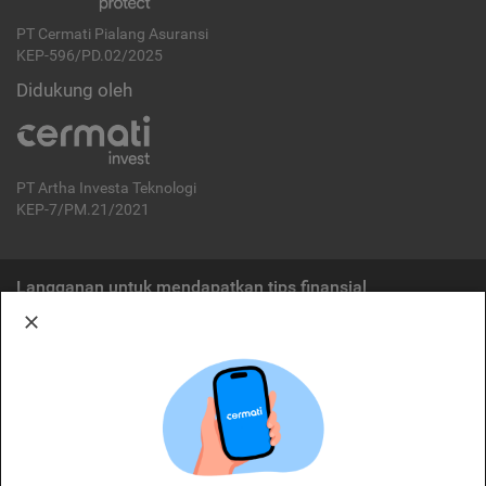
PT Cermati Pialang Asuransi
KEP-596/PD.02/2025
Didukung oleh
PT Artha Investa Teknologi
KEP-7/PM.21/2021
Langganan untuk mendapatkan tips finansial
Berlangganan
Disclaimer:
Cermati merupakan penyelenggara agregasi jasa keuangan yang terdaftar di
OJK. Oleh karena itu, produk dan/atau layanan jasa keuangan yang
ditawarkan bukan merupakan produk dan/atau layanan jasa keuangan yang
diterbitkan oleh Cermati dan Cermati tidak bertanggung jawab atas tuntutan