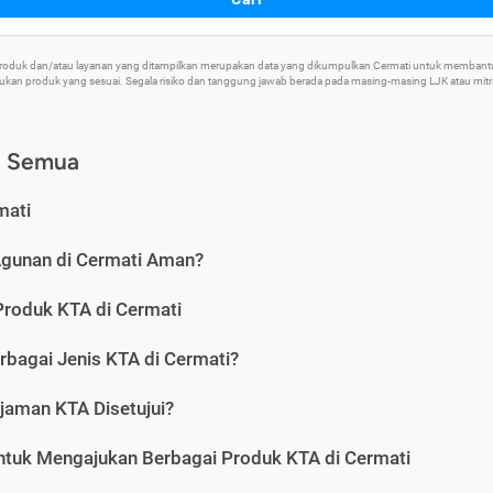
 Produk dan/atau layanan yang ditampilkan merupakan data yang dikumpulkan Cermati untuk memban
an produk yang sesuai. Segala risiko dan tanggung jawab berada pada masing-masing LJK atau mitra 
) Semua
mati
Agunan di Cermati Aman?
Produk KTA di Cermati
rbagai Jenis KTA di Cermati?
jaman KTA Disetujui?
ntuk Mengajukan Berbagai Produk KTA di Cermati