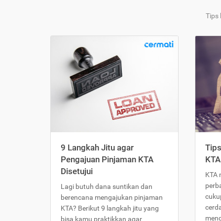
Tips
9 Langkah Jitu agar
Tip
Pengajuan Pinjaman KTA
KTA
Disetujui
KTA 
perb
Lagi butuh dana suntikan dan
cukup
berencana mengajukan pinjaman
cerd
KTA? Berikut 9 langkah jitu yang
meng
bisa kamu praktikkan agar