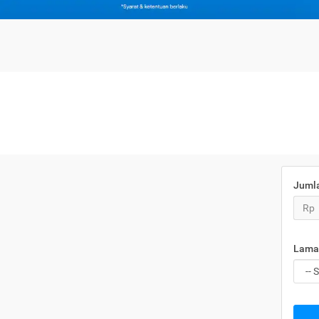
Juml
Rp
Lama