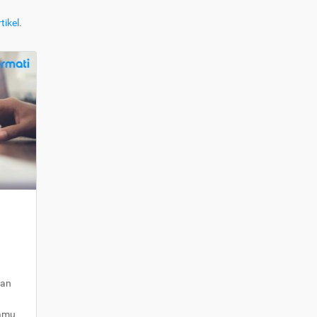
tikel
.
kan
kamu