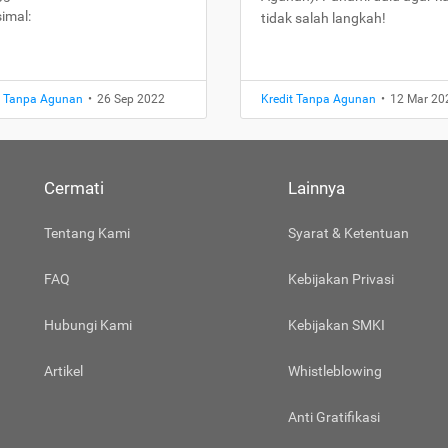
imal:
tidak salah langkah!
t Tanpa Agunan
•
26 Sep 2022
Kredit Tanpa Agunan
•
12 Mar 20
Cermati
Lainnya
Tentang Kami
Syarat & Ketentuan
FAQ
Kebijakan Privasi
Hubungi Kami
Kebijakan SMKI
Artikel
Whistleblowing
Anti Gratifikasi