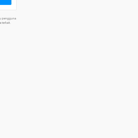
tu pengguna
terkait.