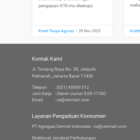
maks
pengajuan KTA-mu disetujui.
Kredit Tanpa Agunan
•
20 Nov 2025
Kredi
Kontak Kami
Jl. Tomang Raya No. 38, Jatipulo
Palmerah, Jakarta Barat 11430
Telepon
: (021) 40000 312
Jam Kerja
: (Senin-Jumat 9:00-17:00)
Email
:
cs@cermati.com
Layanan Pengaduan Konsumen
PT Agregasi Cermat Indonesia - cs@cermati.com
Direktorat Jenderal Perlindungan