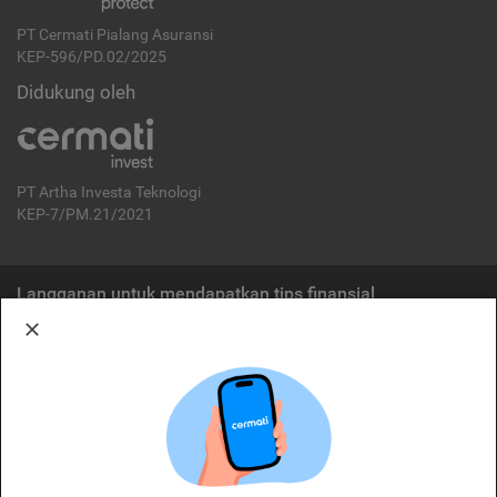
PT Cermati Pialang Asuransi
KEP-596/PD.02/2025
Didukung oleh
PT Artha Investa Teknologi
KEP-7/PM.21/2021
Langganan untuk mendapatkan tips finansial
Berlangganan
Disclaimer:
Cermati merupakan penyelenggara agregasi jasa keuangan yang terdaftar di
OJK. Oleh karena itu, produk dan/atau layanan jasa keuangan yang
ditawarkan bukan merupakan produk dan/atau layanan jasa keuangan yang
diterbitkan oleh Cermati dan Cermati tidak bertanggung jawab atas tuntutan