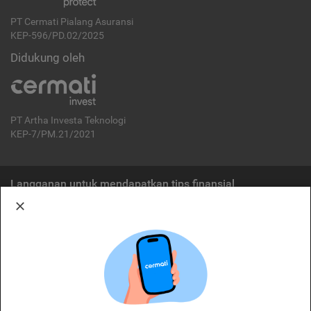
PT Cermati Pialang Asuransi
KEP-596/PD.02/2025
Didukung oleh
PT Artha Investa Teknologi
KEP-7/PM.21/2021
Langganan untuk mendapatkan tips finansial
Berlangganan
Disclaimer:
Cermati merupakan penyelenggara agregasi jasa keuangan yang terdaftar di
OJK. Oleh karena itu, produk dan/atau layanan jasa keuangan yang
ditawarkan bukan merupakan produk dan/atau layanan jasa keuangan yang
diterbitkan oleh Cermati dan Cermati tidak bertanggung jawab atas tuntutan